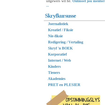
uitgewers wil hê.
Ontmoet jou mentor
...
Skryfkursusse
Joernalistiek
Kreatief / Fiksie
Nie-fiksie
Redigering / Vertaling
Skryf 'n BOEK
Korporatief
Internet
/
Web
Kinders
Tieners
Akademies
PRET en PLESIER