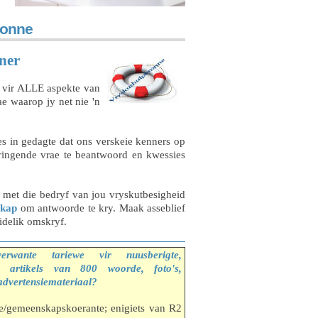
ronne
ner
k vir ALLE aspekte van
ae waarop jy net nie 'n
ies in gedagte dat ons verskeie kenners op
ringende vrae te beantwoord en kwessies
 met die bedryf van jou vryskutbesigheid
skap
om antwoorde te kry. Maak asseblief
uidelik omskryf.
rwante tariewe vir nuusberigte,
s, artikels van 800 woorde, foto's,
advertensiemateriaal?
te/gemeenskapskoerante; enigiets van R2