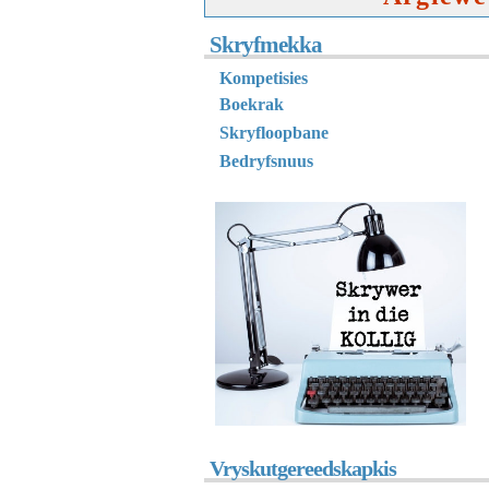
Skryfmekka
K
ompetisies
Boekrak
Skryfloopbane
Bedryfsnuus
Vryskutgereedskapkis