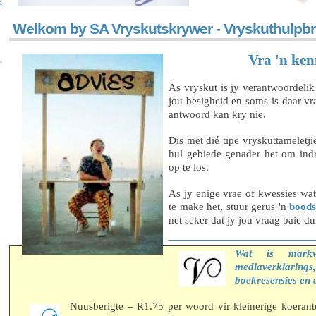
s
Welkom by SA Vryskutskrywer - Vryskuthulpb
Vra 'n ken
As vryskut is jy verantwoordeli
jou besigheid en soms is daar vr
antwoord kan kry nie.
Dis met dié tipe vryskuttameletj
hul gebiede genader het om ind
op te los.
As jy enige vrae of kwessies wat
te make het, stuur gerus 'n
bood
net seker dat jy jou vraag baie d
Wat is markve
mediaverklaring
boekresensies en 
Nuusberigte – R1.75 per woord vir kleinerige koeran