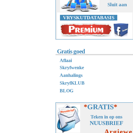
Sluit aan
VRYSKUTDATABASIS
Gratis goed
Aflaai
Skryfwenke
Aanhalings
SkryfKLUB
BLOG
*
GRATIS
*
Teken in op ons
NUUSBRIEF
Argiewe