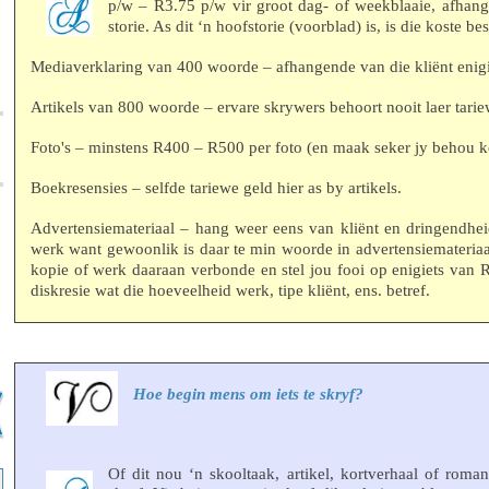
p/w – R3.75 p/w vir groot dag- of weekblaaie, afhan
storie. As dit ‘n hoofstorie (voorblad) is, is die koste b
Mediaverklaring van 400 woorde – afhangende van die kliënt enigi
Artikels van 800 woorde – ervare skrywers behoort nooit laer tarie
Foto's – minstens R400 – R500 per foto (en maak seker jy behou k
Boekresensies – selfde tariewe geld hier as by artikels.
Advertensiemateriaal – hang weer eens van kliënt en dringendhei
werk want gewoonlik is daar te min woorde in advertensiemateria
kopie of werk daaraan verbonde en stel jou fooi op enigiets van 
diskresie wat die hoeveelheid werk, tipe kliënt, ens. betref.
Hoe begin mens om iets te skryf?
Of dit nou ‘n skooltaak, artikel, kortverhaal of roma