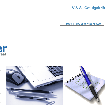
|
V & A
Getuigskrif
Soek in SA Vryskutskrywer
e
k
-
.
s
s
n