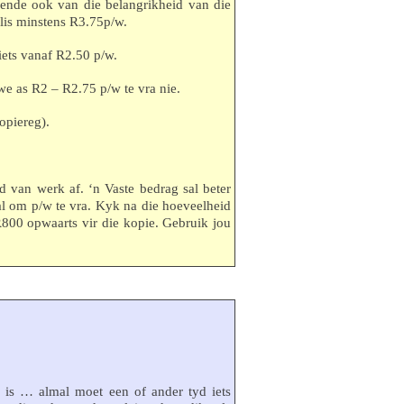
gende ook van die belangrikheid van die
eslis minstens R3.75p/w.
ets vanaf R2.50 p/w.
we as R2 – R2.75 p/w te vra nie.
opiereg).
d van werk af. ‘n Vaste bedrag sal beter
al om p/w te vra. Kyk na die hoeveelheid
R800 opwaarts vir die kopie. Gebruik jou
n is … almal moet een of ander tyd iets