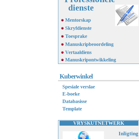
dienste
Mentorskap
Skryfdienste
Toesprake
Manuskripbeoordeling
Vertaaldiens
M
anuskripontwikkeling
Kuberwinkel
Spesiale verslae
E-boeke
Databasisse
Template
VRYSKUTNETWERK
Inligting