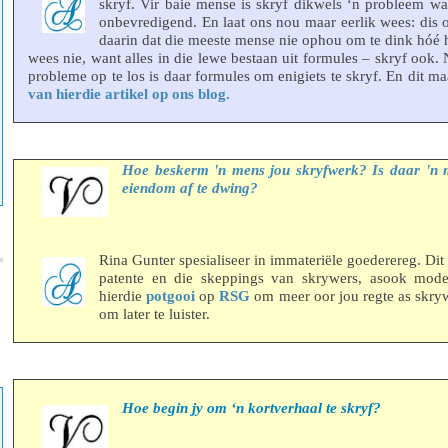
skryf. Vir baie mense is skryf dikwels ‘n probleem wa
onbevredigend. En laat ons nou maar eerlik wees: dis o
daarin dat die meeste mense nie ophou om te dink hóé hu
wees nie, want alles in die lewe bestaan uit formules – skryf ook
probleme op te los is daar formules om enigiets te skryf. En dit m
van hierdie artikel op ons blog.
Hoe beskerm 'n mens jou skryfwerk? Is daar 'n m
eiendom af te dwing?
Rina Gunter spesialiseer in immateriële goederereg. Dit
patente en die skeppings van skrywers, asook mode
hierdie
potgooi
op
RSG
om meer oor jou regte as skrywe
om later te luister.
Hoe begin jy om ‘n kortverhaal te skryf?