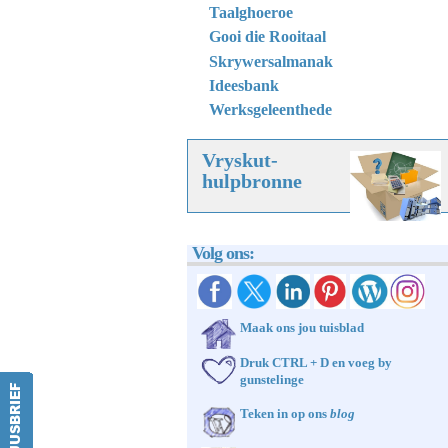
Taalghoeroe
Gooi die Rooitaal
Skrywersalmanak
Ideesbank
Werksgeleenthede
Vryskut-
hulpbronne
Volg ons:
Maak ons jou tuisblad
Druk CTRL + D en voeg by
gunstelinge
Teken in op ons
blog