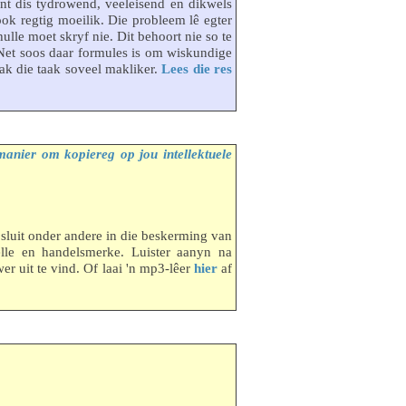
nt dis tydrowend, veeleisend en dikwels
ok regtig moeilik. Die probleem lê egter
lle moet skryf nie. Dit behoort nie so te
. Net soos daar formules is om wiskundige
aak die taak soveel makliker.
Lees die res
anier om kopiereg op jou intellektuele
 sluit onder andere in die beskerming van
lle en handelsmerke. Luister aanyn na
r uit te vind. Of laai 'n mp3-lêer
hier
af