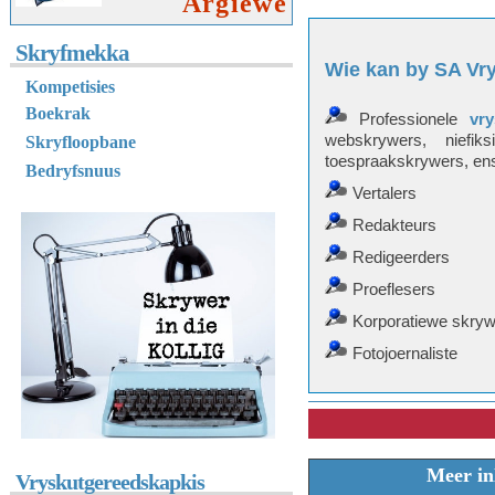
Argiewe
Skryfmekka
Wie kan by SA Vr
K
ompetisies
Boekrak
Professionele
vry
webskrywers, niefiks
Skryfloopbane
toespraakskrywers, en
Bedryfsnuus
Vertalers
Redakteurs
Redigeerders
Proeflesers
Korporatiewe skryw
Fotojoernaliste
Meer in
Vryskutgereedskapkis