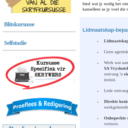
bied wat jy nodig het om 
kanselleer as jy voel die 
Blitskursusse
Lidmaatskap-bepa
Lidmaatskap
Selfstudie
Geen agentsk
Werk wat aan
SA Vryskuts
ontvang 'n
ei
insluit.
Lede ontvan
Direkte kont
werkgeleenth
Onbeperkte s
vertoon.