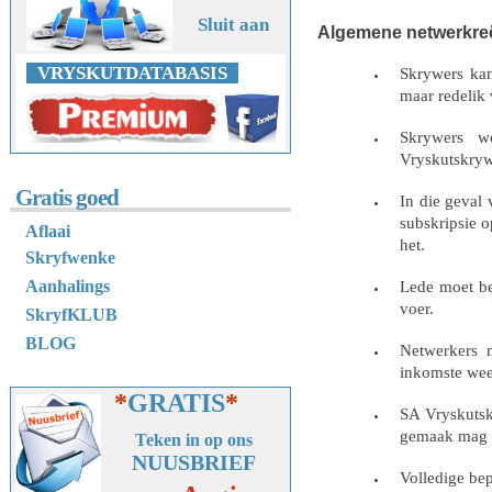
Sluit aan
Algemene netwerkre
VRYSKUTDATABASIS
Skrywers
kan
maar redelik
Skrywers w
Vryskutskryw
Gratis goed
In die geval
subskripsie o
Aflaai
het.
Skryfwenke
Aanhalings
Lede moet
b
voer.
SkryfKLUB
BLOG
Netwerkers
inkomste wees
*
GRATIS
*
SA Vryskuts
gemaak mag 
Teken in op ons
NUUSBRIEF
Volledige
bep