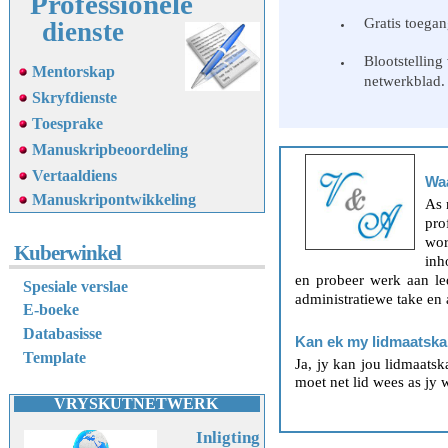
Professionele
Gratis toegan
dienste
Blootstelling
Mentorskap
netwerkblad.
Skryfdienste
Toesprake
Manuskripbeoordeling
Vertaaldiens
Wa
M
anuskripontwikkeling
As
pro
wor
Kuberwinkel
inh
en probeer werk aan le
Spesiale verslae
administratiewe take en
E-boeke
Databasisse
Kan ek my lidmaatska
Template
Ja, jy kan jou lidmaats
moet net lid wees as jy 
VRYSKUTNETWERK
Inligting