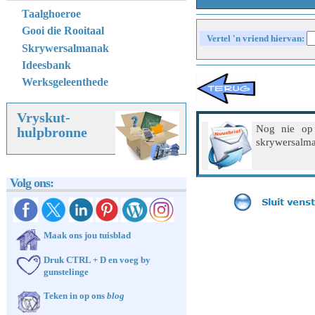
Taalghoeroe
Gooi die Rooitaal
Vertel 'n vriend hiervan:
Skrywersalmanak
Ideesbank
Werksgeleenthede
Vryskut-
Nog nie op
hulpbronne
skrywersalma
Volg ons:
Maak ons jou tuisblad
Druk CTRL + D en voeg by
gunstelinge
Teken in op ons
blog