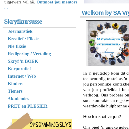
uitgewers wil hê.
Ontmoet jou mentors
...
Welkom by SA Vry
Skryfkursusse
Joernalistiek
Kreatief / Fiksie
Nie-fiksie
Redigering / Vertaling
Skryf 'n BOEK
Korporatief
In 'n neutedop kom dit 
Internet
/
Web
teenwoordig te stel as '
Kinders
jou
persoonlike kontakb
van jou profielblad be
Tieners
verhoog. Ons probeer 
Akademies
soos kontrakte en regskw
PRET en PLESIER
waardevolle hulpbronne 
Hoe klink dit vir jou?
Ons bied ‘n unieke gelee