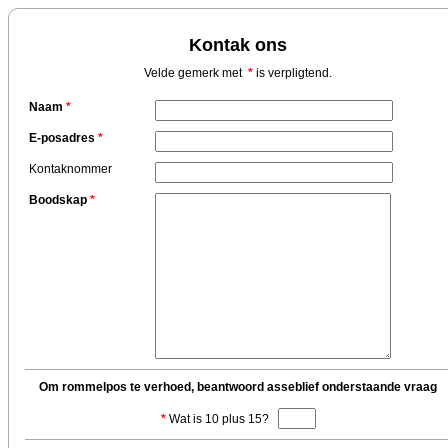
Kontak ons
Velde gemerk met
*
is verpligtend.
Naam
*
E-posadres
*
Kontaknommer
Boodskap
*
Om rommelpos te verhoed, beantwoord asseblief onderstaande vraag
*
Wat is 10 plus 15?